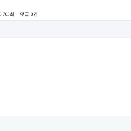
6,763회
댓글
0건