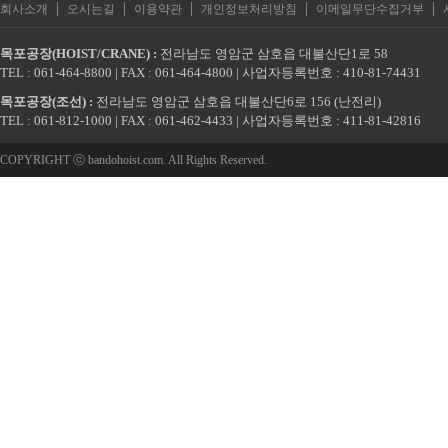
|
|
|
|
|
회사소개
오시는길
이용약관
개인정보처리방침
이메일무단수집거부
목포공장(HOIST/CRANE) :
전라남도 영암군 삼호읍 대불산단1로 58
TEL : 061-464-8800 | FAX : 061-464-4800 | 사업자등록번호 : 410-81-74431
목포공장(조선) :
전라남도 영암군 삼호읍 대불산단6로 156 (난전리)
TEL : 061-812-1000 | FAX : 061-462-4433 | 사업자등록번호 : 411-81-42816
COPYRIGHT ⓒ bandohoist.com. All Rights Reserved.