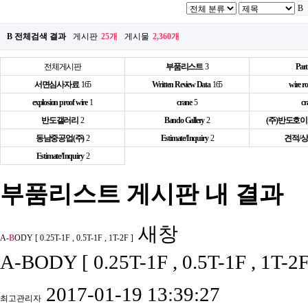
B 전체검색 결과
게시판
25개
게시물
2,360개
전체게시판
부품리스트
3
Part
서면심사자료
165
Written Review Data
165
wire ro
explosion proof wire
1
crane
5
cr
반도갤러리
2
Bando Gallery
2
(주)반도호
동남중공업(주)
2
Estimate/Inquiry
2
견적/
Estimate/Inquiry
2
부품리스트 게시판 내 결과
새창
A-
B
ODY [ 0.25T-1F , 0.5T-1F , 1T-2F ]
A-BODY [ 0.25T-1F , 0.5T-1F , 1T-2F
2017-01-19 13:39:27
최고관리자