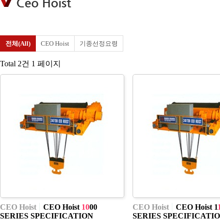
ceo hoist 카테고리
전체(All)
CEO Hoist
기종선정요령
Total 2건
1 페이지
CEO Hoist
CEO Hoist
10
00
CEO Hoist
CEO Hoist 1
SERIES SPECIFICATION
SERIES SPECIFICATI