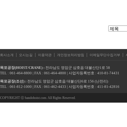
|
|
|
|
|
회사소개
오시는길
이용약관
개인정보처리방침
이메일무단수집거부
목포공장(HOIST/CRANE) :
전라남도 영암군 삼호읍 대불산단1로 58
TEL : 061-464-8800 | FAX : 061-464-4800 | 사업자등록번호 : 410-81-74431
목포공장(조선) :
전라남도 영암군 삼호읍 대불산단6로 156 (난전리)
TEL : 061-812-1000 | FAX : 061-462-4433 | 사업자등록번호 : 411-81-42816
COPYRIGHT ⓒ bandohoist.com. All Rights Reserved.