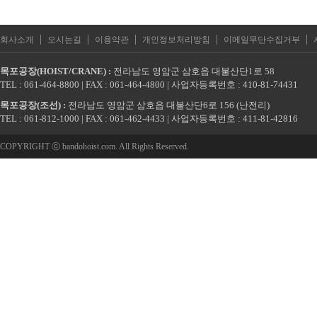
|
|
|
|
|
회사소개
오시는길
이용약관
개인정보처리방침
이메일무단수집거부
목포공장(HOIST/CRANE) :
전라남도 영암군 삼호읍 대불산단1로 58
TEL : 061-464-8800 | FAX : 061-464-4800 | 사업자등록번호 : 410-81-74431
목포공장(조선) :
전라남도 영암군 삼호읍 대불산단6로 156 (난전리)
TEL : 061-812-1000 | FAX : 061-462-4433 | 사업자등록번호 : 411-81-42816
COPYRIGHT ⓒ bandohoist.com. All Rights Reserved.