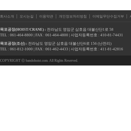
|
|
|
|
|
회사소개
오시는길
이용약관
개인정보처리방침
이메일무단수집거부
목포공장(HOIST/CRANE) :
전라남도 영암군 삼호읍 대불산단1로 58
TEL : 061-464-8800 | FAX : 061-464-4800 | 사업자등록번호 : 410-81-74431
목포공장(조선) :
전라남도 영암군 삼호읍 대불산단6로 156 (난전리)
TEL : 061-812-1000 | FAX : 061-462-4433 | 사업자등록번호 : 411-81-42816
COPYRIGHT ⓒ bandohoist.com. All Rights Reserved.